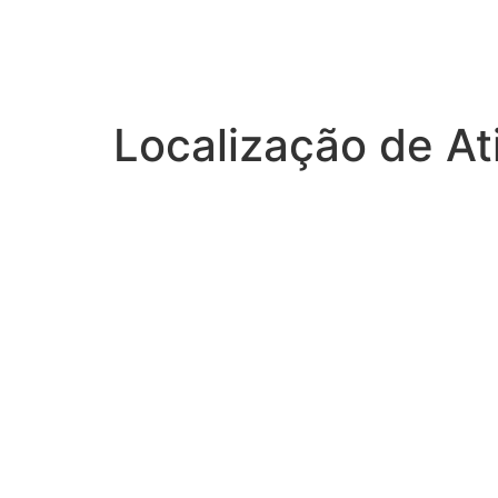
Localização de At
Cabelos ao Vento Prai
Cabelos ao Vento Prai
Cabelos ao Vento Prai