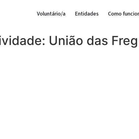
Voluntário/a
Entidades
Como funcio
ividade:
União das Freg
a de Sesimbra
a de Sesimbra
a de Sesimbra