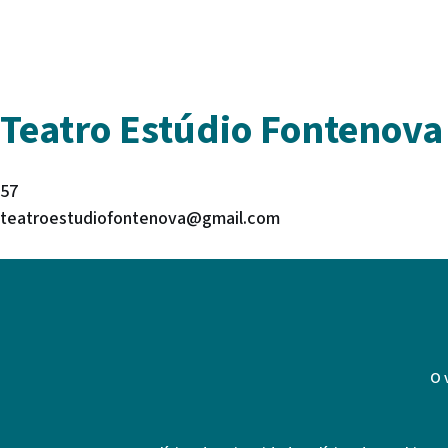
Teatro Estúdio Fontenova
57
teatroestudiofontenova@gmail.com
O 