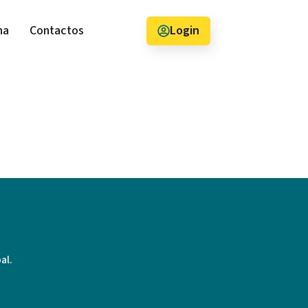
na
Contactos
Login
al.