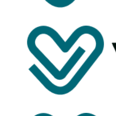
Festa do Agrupamento 
Festa do CCDBA em Az