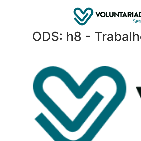
ODS:
h8 - Trabal
Cabelos ao Vento Prai