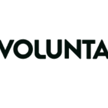
de escolas Azeitão
eitão